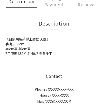
Description
Payment
Reviews
Description
《自家網袋🌈🌈上膊款 天藍》
手挽長50cm
40cm高 40cm寬
7月優惠 $80/1 $140/2 多買多平
Contact
Phone / XX-XXX-XXX-XXX
Hours / XXXX-XXXX
Mail / XXX@XXXX.COM