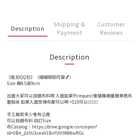
Shipping &
Customer
Description
Payment
Reviews
Description
《匙扣QQ包》（細細個勁可愛💕）
Size 橫8.5高9cm
出面大家可以自選布料啊 入面如果冇request會隨機襯番簡單既布
重點係 如果入面想揀布都可以啊 +$10可以👌🏻👌🏻
手工裁剪多少會有公差
可以自選布料 自訂Size
布Catalog：https://drive.google.com/open?
id=0B4_jIz9U3ceaV1BvYUttNW8wRGc