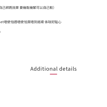
左自己綁既效果 要幾鬆幾緊可以自己較）
set唔使怕透唔使怕買唔到底裙 係咪好貼心
m
Additional details