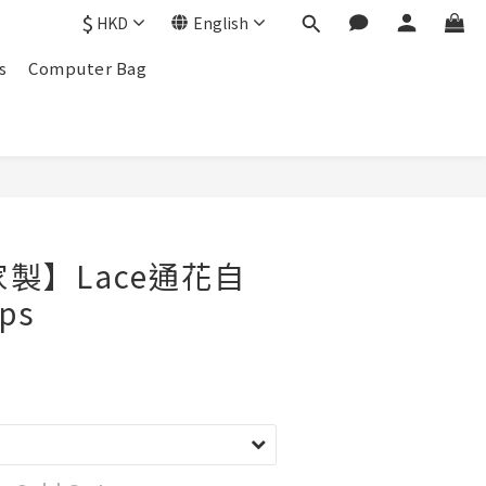
$
HKD
English
s
Computer Bag
家製】Lace通花自
ps