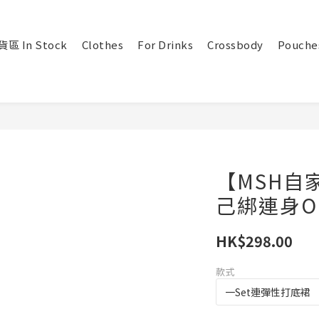
區 In Stock
Clothes
For Drinks
Crossbody
Pouche
【MSH自
己綁連身O
HK$298.00
款式