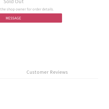
Sold Out
he shop owner for order details.
MESSAGE
Customer Reviews