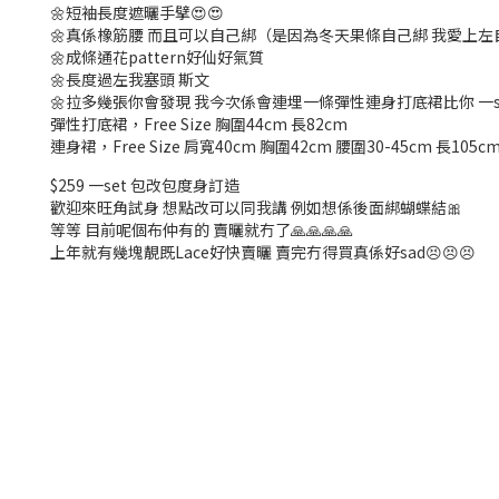
🌼短袖長度遮曬手擘😍😍
🌼真係橡筋腰 而且可以自己綁（是因為冬天果條自己綁 我愛上
🌼成條通花pattern好仙好氣質
🌼長度過左我塞頭 斯文
🌼拉多幾張你會發現 我今次係會連埋一條彈性連身打底裙比你 一
彈性打底裙，Free Size 胸圍44cm 長82cm
連身裙，Free Size 肩寬40cm 胸圍42cm 腰圍30-45cm 長105c
$259 一set 包改包度身訂造
歡迎來旺角試身 想點改可以同我講 例如想係後面綁蝴蝶結🎀
等等 目前呢個布仲有的 賣曬就冇了🙏🙏🙏🙏
上年就有幾塊靚既Lace好快賣曬 賣完冇得買真係好sad😣😣😣