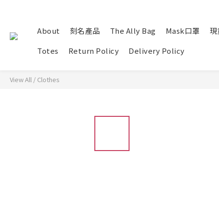
About
刻名產品
The Ally Bag
Mask口罩
現貨
Totes
Return Policy
Delivery Policy
View All
/
Clothes