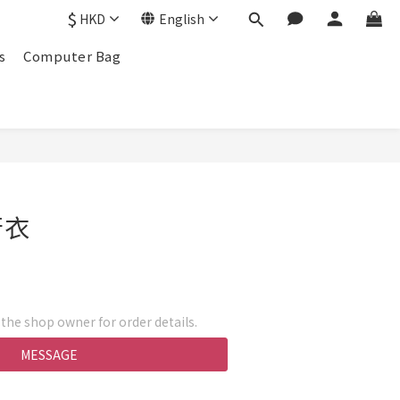
$
HKD
English
s
Computer Bag
衛衣
he shop owner for order details.
MESSAGE