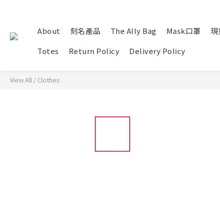
About
刻名產品
The Ally Bag
Mask口罩
現貨
Totes
Return Policy
Delivery Policy
View All
/
Clothes