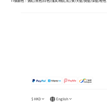
11個顏色：酒紅/黑色/白色/淺灰/桃紅/紅/黃/天藍/寶藍/深藍/橙色
$
HKD
English