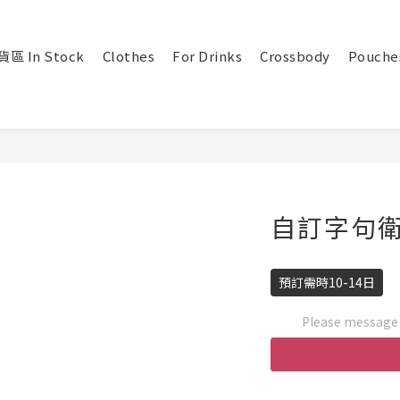
區 In Stock
Clothes
For Drinks
Crossbody
Pouche
自訂字句
預訂需時10-14日
Please message t