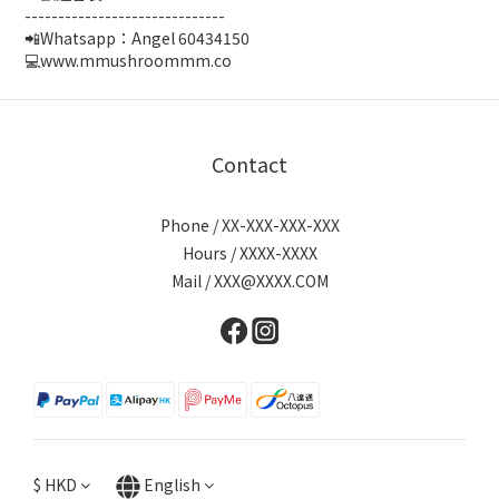
------------------------------
📲Whatsapp：Angel 60434150
💻www.mmushroommm.co
Contact
Phone / XX-XXX-XXX-XXX
Hours / XXXX-XXXX
Mail / XXX@XXXX.COM
$
HKD
English