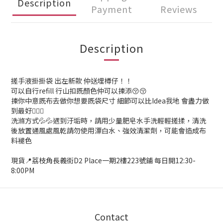
Description
Payment
Reviews
Description
搓手液掛掛袋 出左新款 仲送埋樽仔！！
可以自行refill 行山扣既顏色仲可以揀添😚😚
揀你中意既布去做你想要既袋尺寸 細節可以比Idea我地 會盡力做
到最好🙇🏻‍♀️
洗滌方式💦💦遇到汙垢時，請用少量肥皂水手洗輕輕搓揉，清洗
後放置通風處風乾請勿使用漂白水、強效清潔劑，可能會造成布
料褪色
現貨📍荔枝角長義街D2 Place一期2樓223號鋪 每日開12:30-
8:00PM
Contact