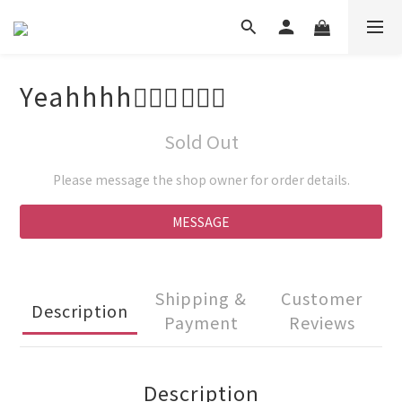
Yeahhhh🙆🏻‍♀️🙆🏻‍♀️
Sold Out
Please message the shop owner for order details.
MESSAGE
Shipping &
Customer
Description
Payment
Reviews
Description