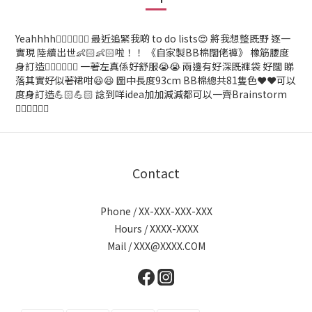
Yeahhhh🙆🏻‍♀️🙆🏻‍♀️ 最近追緊我啲 to do lists😍 將我想整既野 逐一
實現 陸續出世👶🏻👶🏻啦！！ 《自家製BB棉闊佬褲》 橡筋腰度
身訂造🙆🏻‍♀️🙆🏻‍♀️ 一著左真係好舒服😭😭 兩邊有好深既褲袋 好闊 睇
落其實好似著裙咁😆😆 圖中長度93cm BB棉總共81隻色❤️❤️可以
度身訂造💪🏻💪🏻 諗到咩idea加加減減都可以一齊Brainstorm
🙋🏻‍♀️🙋🏻‍♀️
Contact
Phone / XX-XXX-XXX-XXX
Hours / XXXX-XXXX
Mail / XXX@XXXX.COM