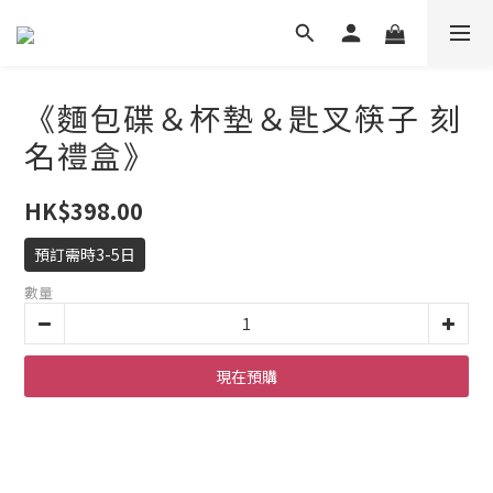
《麵包碟＆杯墊＆匙叉筷子 刻
名禮盒》
HK$398.00
預訂需時3-5日
數量
現在預購