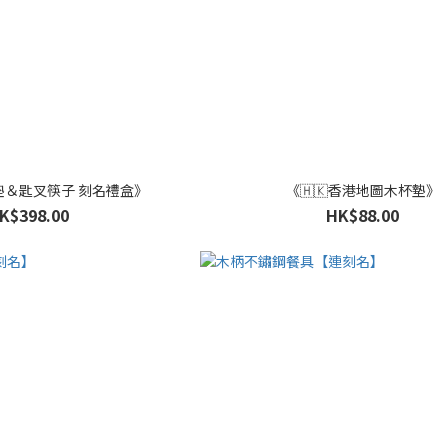
墊＆匙叉筷子 刻名禮盒》
《🇭🇰香港地圖木杯墊》
K$398.00
HK$88.00