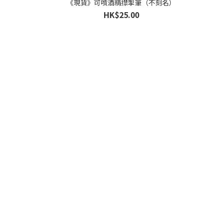
《現貨》可噴酒精㩒掣筆（不刻名）
HK$25.00