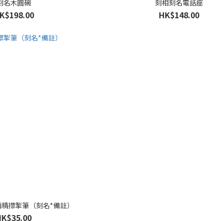
刻名木圓碗
刻相刻名電話座
K$198.00
HK$148.00
酒精㩒掣筆（刻名*備註）
HK$35.00