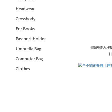
Headwear
Crossbody
For Books
Passport Holder
《麵包碟＆杯
Umbrella Bag
H
Computer Bag
Clothes