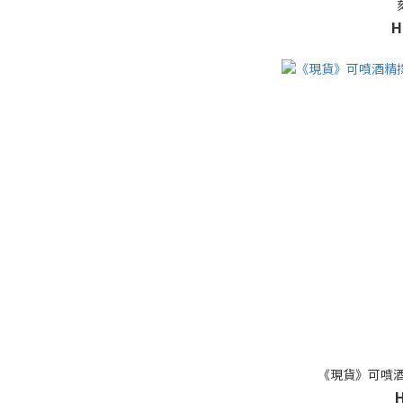
H
《現貨》可噴