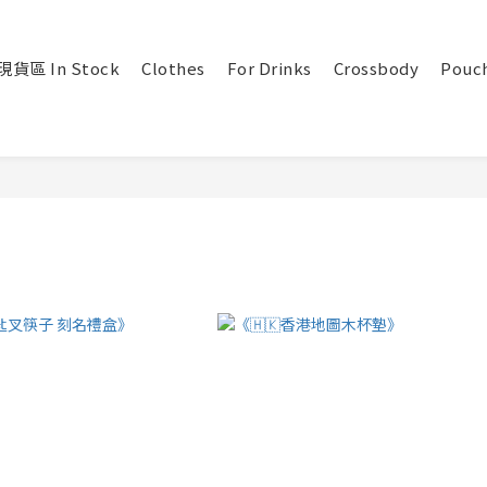
現貨區 In Stock
Clothes
For Drinks
Crossbody
Pouc